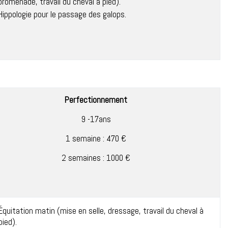
promenade, travail du cheval à pied).
Hippologie pour le passage des galops.
Perfectionnement
9 -17ans
1 semaine : 470 €
2 semaines : 1000 €
Équitation matin (mise en selle, dressage, travail du cheval à
pied).