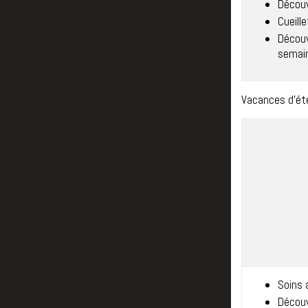
Découv
Cueill
Découv
semai
Vacances d’ét
Soins 
Découv