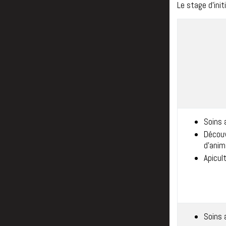
Le stage d'ini
Soins 
Découv
d'anim
Apicult
Soins 