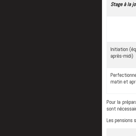
Stage à la j
Initiation (é
après-midi)
Perfectionn
matin et apr
Pour la prépa
sont nécessai
Les pensions 