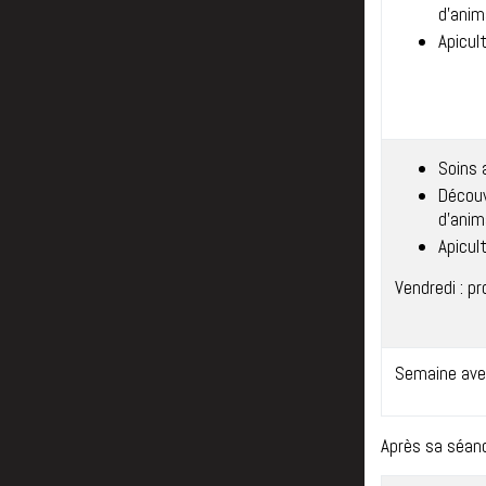
d’anim
Apicult
Soins 
Découv
d’anim
Apicult
Vendredi : p
Semaine ave
Après sa séanc