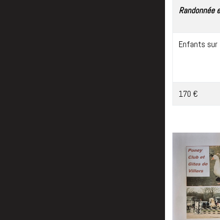
Randonnée e
Enfants sur 
170 €