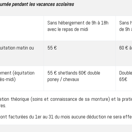
ournée pendant les vacances scolaires
Sans hébergement de 9h à 18h
Sans 
avec le repas de midi
de 9h 
quitation matin ou
55 €
60 € 
ement (équitation
55 € shetlands 60€ double
Double
ès-midi)
poney / chevaux
65€
ration théorique (soins et connaissance de sa monture) et la prat
res.
sont facturées du 1er au 31 du mois aucune déduction ne sera effe