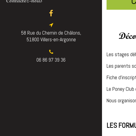
C
Contactez-nous
58 Rue du Chemin de Châlons,
Déco
51800 Villers-en-Argonne
Les stages déb
06 86 97 39 36
Les parents so
Fiche d'inscri
Le Poney Club 
Nous organison
LES FORM